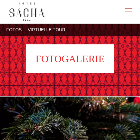
FOTOS
VIRTUELLE TOUR
FOTOGALERIE