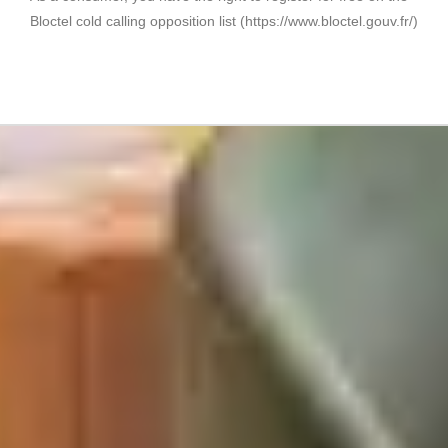
Bloctel cold calling opposition list (https://www.bloctel.gouv.fr/)