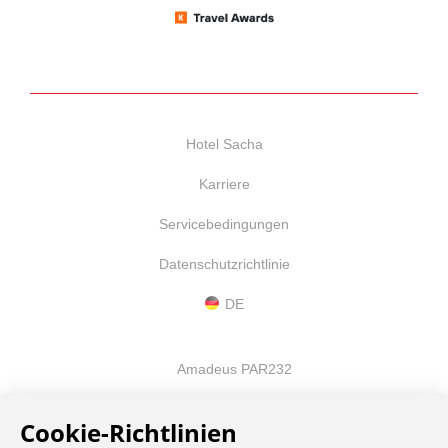
Hotel Sacha
Karriere
Servicebedingungen
Datenschutzrichtlinie
DE
Amadeus PAR232
Apollo 90997