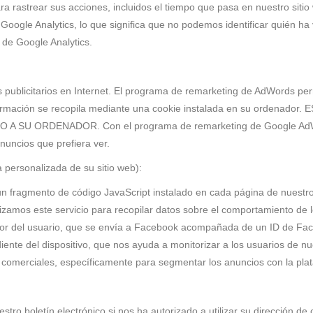
para rastrear sus acciones, incluidos el tiempo que pasa en nuestro sitio
Google Analytics, lo que significa que no podemos identificar quién ha
 de Google Analytics.
 publicitarios en Internet. El programa de remarketing de AdWords pe
 información se recopila mediante una cookie instalada en su orden
SU ORDENADOR. Con el programa de remarketing de Google AdWord
nuncios que prefiera ver.
 personalizada de su sitio web):
 fragmento de código JavaScript instalado en cada página de nuestro s
izamos este servicio para recopilar datos sobre el comportamiento de l
ador del usuario, que se envía a Facebook acompañada de un ID de Fac
ente del dispositivo, que nos ayuda a monitorizar a los usuarios de 
es comerciales, específicamente para segmentar los anuncios con la pl
tro boletín electrónico si nos ha autorizado a utilizar su dirección de 