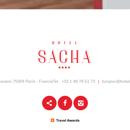
Navarin
75009 París - Francia
Tel.:
+33 1 48 78 51 73
|
bonjour@hotel