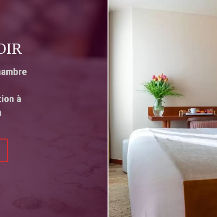
OIR
hambre
tion à
m